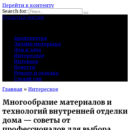
Перейти к контенту
Search for:
Рукастый мастер
tulamen.ru
Архитектура
Дизайн интерьера
Дом и дача
Интересное
Интерьер
Новости
Ремонт и отделка
Сделай сам
Главная
»
Интересное
Многообразие материалов и
технологий внутренней отделки
дома — советы от
профессионалов для выбора