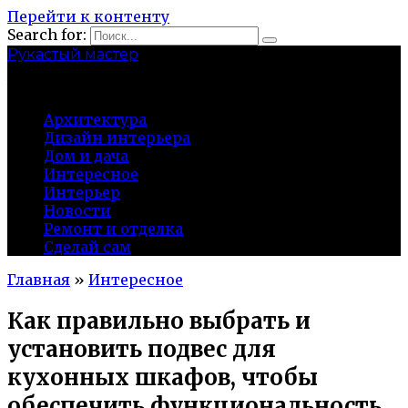
Перейти к контенту
Search for:
Рукастый мастер
tulamen.ru
Архитектура
Дизайн интерьера
Дом и дача
Интересное
Интерьер
Новости
Ремонт и отделка
Сделай сам
Главная
»
Интересное
Как правильно выбрать и
установить подвес для
кухонных шкафов, чтобы
обеспечить функциональность,