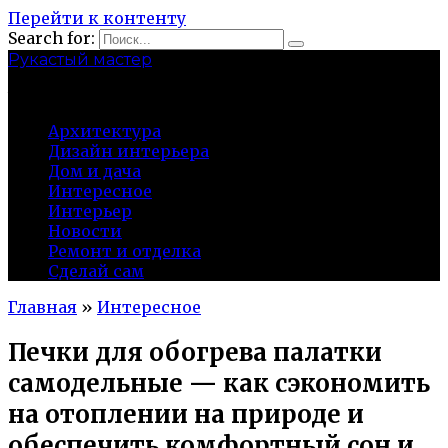
Перейти к контенту
Search for:
Рукастый мастер
tulamen.ru
Архитектура
Дизайн интерьера
Дом и дача
Интересное
Интерьер
Новости
Ремонт и отделка
Сделай сам
Главная
»
Интересное
Печки для обогрева палатки
самодельные — как сэкономить
на отоплении на природе и
обеспечить комфортный сон и