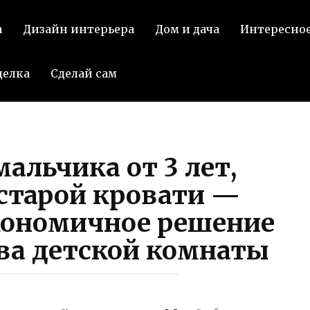
а
Дизайн интерьера
Дом и дача
Интересно
делка
Сделай сам
альчика от 3 лет,
 старой кровати —
кономичное решение
ва детской комнаты