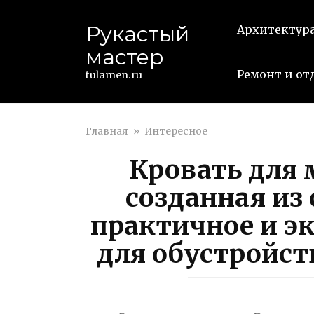
Перейти
к
Рукастый
Архитектур
контенту
мастер
Ремонт и от
tulamen.ru
Главная
»
Интересное
Кровать для м
созданная из
практичное и э
для обустройст