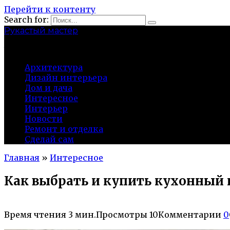
Перейти к контенту
Search for:
Рукастый мастер
tulamen.ru
Архитектура
Дизайн интерьера
Дом и дача
Интересное
Интерьер
Новости
Ремонт и отделка
Сделай сам
Главная
»
Интересное
Как выбрать и купить кухонный
Время чтения
3 мин.
Просмотры
10
Комментарии
0