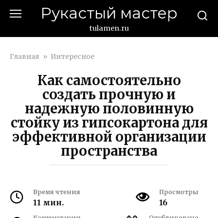
Перейти
Рукастый мастер
к
контенту
tulamen.ru
Главная
»
Интересное
Как самостоятельно
создать прочную и
надежную половинную
стойку из гипсокартона для
эффективной организации
пространства
Время чтения
Просмотры
11 мин.
16
Комментарии
Опубликовано