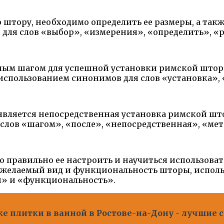
штору, необходимо определить ее размеры, а такж
для слов «выбор», «измерения», «определить», «
жным шагом для успешной установки римской штор
использованием синонимов для слов «установка»,
вляется непосредственная установка римской што
 слов «шагом», «после», «непосредственная», «мет
 правильно ее настроить и научиться использова
 желаемый вид и функциональность шторы, исполь
и» и «функциональность».
дке плитки в ванной в Ростове-на-Дону - лучшие