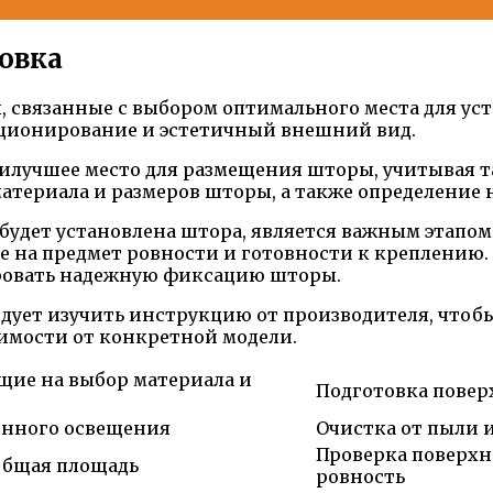
овка
, связанные с выбором оптимального места для ус
кционирование и эстетичный внешний вид.
илучшее место для размещения шторы, учитывая т
материала и размеров шторы, а также определение
 будет установлена штора, является важным этапо
ее на предмет ровности и готовности к креплению
ровать надежную фиксацию шторы.
дует изучить инструкцию от производителя, чтобы
симости от конкретной модели.
щие на выбор материала и
Подготовка повер
енного освещения
Очистка от пыли 
Проверка поверхн
общая площадь
ровность