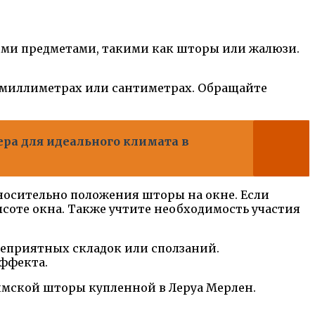
гими предметами, такими как шторы или жалюзи.
в миллиметрах или сантиметрах. Обращайте
ра для идеального климата в
носительно положения шторы на окне. Если
соте окна. Также учтите необходимость участия
неприятных складок или сползаний.
эффекта.
имской шторы купленной в Леруа Мерлен.