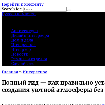
Перейти к контенту
Search for:
Рукастый мастер
tulamen.ru
Архитектура
Дизайн интерьера
Дом и дача
Интересное
Интерьер
Новости
Ремонт и отделка
Сделай сам
Главная
»
Интересное
Полный гид — как правильно уст
создания уютной атмосферы без