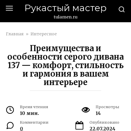
Перейти
Рукастый мастер
к
контенту
tulamen.ru
Главная
»
Интересное
Преимущества и
особенности серого дивана
137 — комфорт, стильность
и гармония в вашем
интерьере
Время чтения
Просмотры
10 мин.
14
Комментарии
Опубликовано
0
22.07.2024