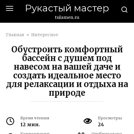
Перейти
Рукастый мастер
к
контенту
tulamen.ru
Главная
»
Интересное
Обустроить комфортный
бассейн с душем под
навесом на вашей даче и
создать идеальное место
для релаксации и отдыха на
природе
Время чтения
Просмотры
12 мин.
24
Комментарии
Опубликовано