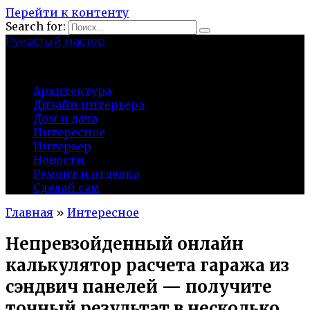
Перейти к контенту
Search for:
Рукастый мастер
tulamen.ru
Архитектура
Дизайн интерьера
Дом и дача
Интересное
Интерьер
Новости
Ремонт и отделка
Сделай сам
Главная
»
Интересное
Непревзойденный онлайн
калькулятор расчета гаража из
сэндвич панелей — получите
точный результат в несколько