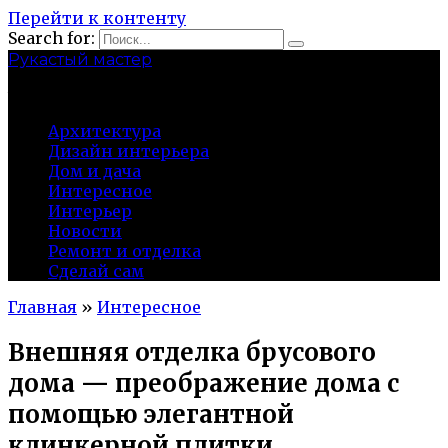
Перейти к контенту
Search for:
Рукастый мастер
tulamen.ru
Архитектура
Дизайн интерьера
Дом и дача
Интересное
Интерьер
Новости
Ремонт и отделка
Сделай сам
Главная
»
Интересное
Внешняя отделка брусового
дома — преображение дома с
помощью элегантной
клинкерной плитки