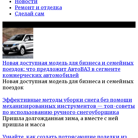
Новости
Ремонт и отделка
Сделай сам
Популярное на сайте
Новая доступная модель для бизнеса и семейных
поездок: что предложит АвтоВАЗ в сегменте
коммерческих автомобилей
Новая доступная модель для бизнеса и семейных
поездок
Эффективные методы уборки снега без помощи
механизированных инструментов — топ-советы
по использованию ручного снегоуборщика
Пришла долгожданная зима, а вместе с ней
пришла и масса
Узнайте, как создать потрясающие поделки из