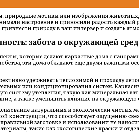
ы, природные мотивы или изображения животных, в
имали настроение и приносили радость каждый ра
об привнести природу в ваш интерьер и создать ат
ность: забота о окружающей сре
спекты, которые делают каркасные дома с панорам
добства, эти дома обладают еще двумя важными о
фективно удерживать тепло зимой и прохладу лет
ительных или кондиционирования систем. Каркасн
ю систему утепления, такую как минеральная вата
ние, а также уменьшить влияние на окружающую с
пользование натуральных и экологически чистых м
ной конструкции, что способствует ощущению свеж
правильной заготовке и использовании не наноси
материалы, такие как экологические краски и отд