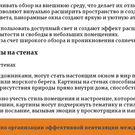
ивать обзор на внешнюю среду, что делает их от
зволяют визуально расширить пространство и соз
вета, панорамные окна создают яркую и уютную а
пользовать доступный свет и создают эффект рас
ытости и свободы в небольших помещениях.
за счет широкого обзора и проникновения солнечн
ы на стенах
дожниками, могут стать настоящим окном в мир 
или морского берега. Картины на стенах способны 
исутствия природы прямо внутри дома, способст
о учесть стиль помещения и настроение, которое 
ершин, картины могут подчеркнуть тематику и сти
 и послание, вызывая эмоции у просмотрщика и на
по организации эффективной вентиляции между