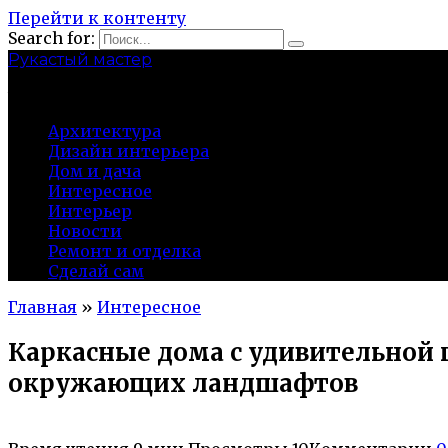
Перейти к контенту
Search for:
Рукастый мастер
tulamen.ru
Архитектура
Дизайн интерьера
Дом и дача
Интересное
Интерьер
Новости
Ремонт и отделка
Сделай сам
Главная
»
Интересное
Каркасные дома с удивительной 
окружающих ландшафтов