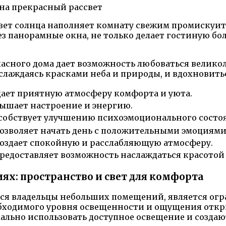
а свет солнца наполняет комнату свежим промиску
 панорамные окна, не только делает гостиную бол
сного дома дает возможность любоваться великол
аслаждаясь красками неба и природы, и вдохновить
здает приятную атмосферу комфорта и уюта.
вышает настроение и энергию.
особствует улучшению психоэмоционального состо
Позволяет начать день с положительными эмоциями
Создает спокойную и расслабляющую атмосферу.
Предоставляет возможность наслаждаться красотой
х: пространство и свет для комфорта
тся владельцы небольших помещений, является ог
бходимого уровня освещенности и ощущения откр
ально использовать доступное освещение и созда